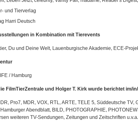
lf, Leben Jetzt, celebrity, Vanity Fair, madame, Reader's Digest
r- und Tierverlag
ag Harri Deutsch
sstellungen in Kombination mit Tierevents
ier, Du und Deine Welt, Lauenburgische Akademie, ECE-Proj
entur
IFE / Hamburg
ie FilmTierZentrale und Holger T. Kirk wurde berichtet
im/in
DR, Pro7, MDR, VOX, RTL, ARTE, TELE 5, Süddeutsche TV, Gal
 Hamburger Abendblatt, BILD, PHOTOGRAPHIE, PHOTONEWS, F
ersen weiteren TV-Sendungen, Zeitungen und Zeitschriften u.v.a