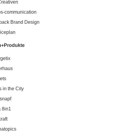
reativen
os-communication
pack Brand Design
iceplan
n+Produkte
getix
erhaus
Pets
 in the City
snapf
a 8in1
raft
atopics