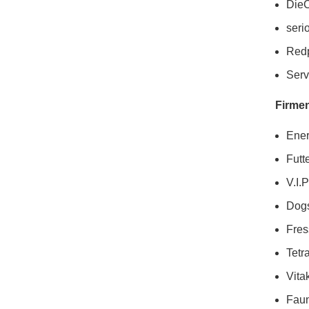
DieC
seri
Red
Serv
Firme
Ener
Futt
V.I.
Dogs
Fres
Tetr
Vitak
Faun