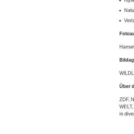
myse
Natu
Verl
Fotoau
Hanset
Bildag
WILDL
Über d
ZDF, N
WELT,
in div