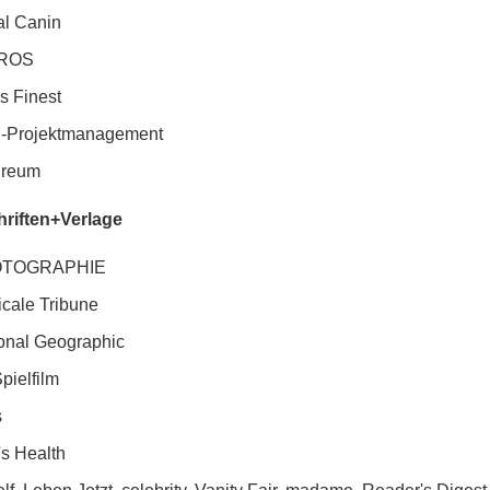
l Canin
ROS
s Finest
-Projektmanagement
ureum
hriften+Verlage
TOGRAPHIE
cale Tribune
onal Geographic
pielfilm
s
s Health