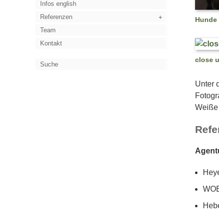
Infos english
Referenzen
Hunde 
Team
Kontakt
close 
Suche
Unter 
Fotogra
Weiße 
Refe
Agent
Heye
WOB
Heb