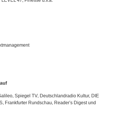
, LEVEL 47, Finesse u.v.a.
ektmanagement
/auf
ileo, Spiegel TV, Deutschlandradio Kultur, DIE
rankfurter Rundschau, Reader's Digest und
.