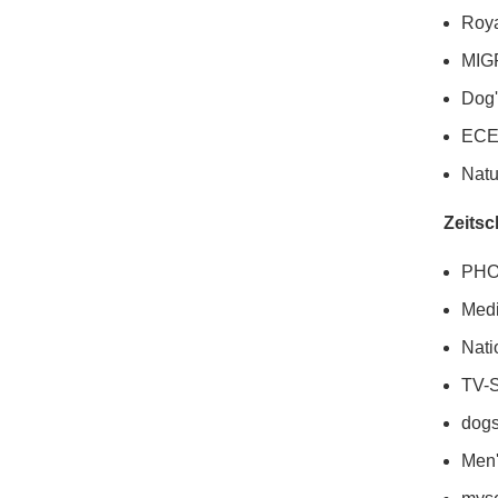
Roya
MIG
Dog'
ECE
Nat
Zeitsc
PHO
Medi
Nati
TV-S
dog
Men'