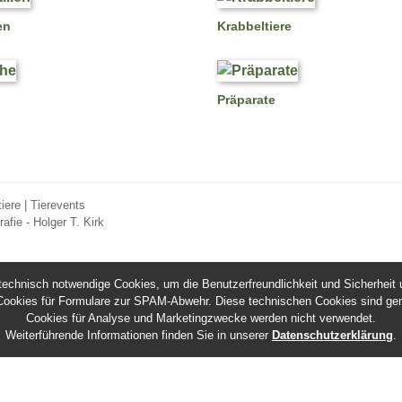
en
Krabbeltiere
Präparate
otiere | Tierevents
rafie - Holger T. Kirk
technisch notwendige Cookies, um die Benutzerfreundlichkeit und Sicherheit u
Cookies für Formulare zur SPAM-Abwehr. Diese technischen Cookies sind ge
Cookies für Analyse und Marketingzwecke werden nicht verwendet.
Weiterführende Informationen finden Sie in unserer
Datenschutzerklärung
.