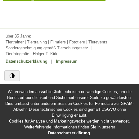
über 35 Jahre:
Tiertrainer | Tiertraining | Filmtiere | Fototiere | Tierevents
Sondergenehmigung gemäß Tierschutzgesetz
|
Tierfotografie - Holger T. Kirk
Datenschutzerklärung
|
Impressum
Wir verwenden ausschließlich technisch notwendige Cookies, um die
Benutzerfreundlichkeit und Sicherheit unserer Seite zu gewährleisten.
Dies umfasst unter anderem Session-Cookies für Formulare zur SPAM-
Abwehr. Diese technischen Cookies sind gemäß DSGVO ohne
Einwilligung erlaubt.
Cookies für Analyse und Marketingzwecke werden nicht verwendet.
Weiterführende Informationen finden Sie in unserer
Datenschutzerklärung
.