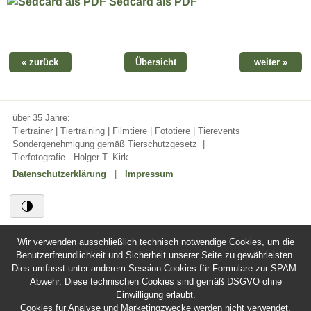
Sedcard als PDF
« zurück
Übersicht
weiter »
über 35 Jahre:
Tiertrainer | Tiertraining | Filmtiere | Fototiere | Tierevents
Sondergenehmigung gemäß Tierschutzgesetz
|
Tierfotografie - Holger T. Kirk
Datenschutzerklärung
|
Impressum
Wir verwenden ausschließlich technisch notwendige Cookies, um die
Benutzerfreundlichkeit und Sicherheit unserer Seite zu gewährleisten.
Dies umfasst unter anderem Session-Cookies für Formulare zur SPAM-
Abwehr. Diese technischen Cookies sind gemäß DSGVO ohne
Einwilligung erlaubt.
Cookies für Analyse und Marketingzwecke werden nicht verwendet.