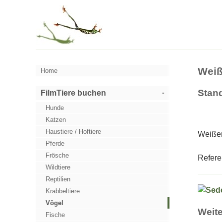
Weiß
Home
Stan
FilmTiere buchen
Hunde
Katzen
Haustiere / Hoftiere
Weißer
Pferde
Frösche
Refere
Wildtiere
Reptilien
Krabbeltiere
Vögel
Weite
Fische