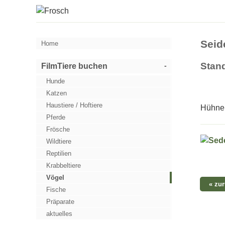
Sei
Home
Stan
FilmTiere buchen
Hunde
Katzen
Haustiere / Hoftiere
Hühner
Pferde
Frösche
Wildtiere
Reptilien
Krabbeltiere
Vögel
« zu
Fische
Präparate
aktuelles