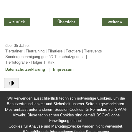
« zurück
Übersicht
weiter »
über 35 Jahre:
Tiertrainer | Tiertraining | Filmtiere | Fototiere | Tierevents
Sondergenehmigung gemäß Tierschutzgesetz
|
Tierfotografie - Holger T. Kirk
Datenschutzerklärung
|
Impressum
Wir verwenden ausschließlich technisch notwendige Cookies, um die
Benutzerfreundlichkeit und Sicherheit unserer Seite zu gewährleisten.
Dies umfasst unter anderem Session-Cookies für Formulare zur SPAM-
Abwehr. Diese technischen Cookies sind gemäß DSGVO ohne
Einwilligung erlaubt.
Cookies für Analyse und Marketingzwecke werden nicht verwendet.
Weiterführende Informationen finden Sie in unserer