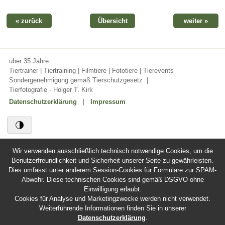
« zurück
Übersicht
weiter »
über 35 Jahre:
Tiertrainer | Tiertraining | Filmtiere | Fototiere | Tierevents
Sondergenehmigung gemäß Tierschutzgesetz
|
Tierfotografie - Holger T. Kirk
Datenschutzerklärung
|
Impressum
Wir verwenden ausschließlich technisch notwendige Cookies, um die
Benutzerfreundlichkeit und Sicherheit unserer Seite zu gewährleisten.
Dies umfasst unter anderem Session-Cookies für Formulare zur SPAM-
Abwehr. Diese technischen Cookies sind gemäß DSGVO ohne
Einwilligung erlaubt.
Cookies für Analyse und Marketingzwecke werden nicht verwendet.
Weiterführende Informationen finden Sie in unserer
Datenschutzerklärung
.