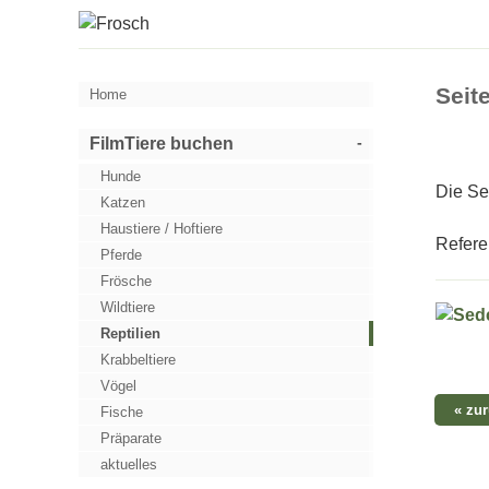
Seit
Home
FilmTiere buchen
Hunde
Die Sei
Katzen
Haustiere / Hoftiere
Refere
Pferde
Frösche
Wildtiere
Reptilien
Krabbeltiere
Vögel
« zu
Fische
Präparate
aktuelles