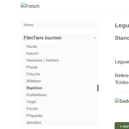
Legu
Home
Stand
FilmTiere buchen
Hunde
Katzen
Haustiere / Hoftiere
Leguan
Pferde
Frösche
Refere
Wildtiere
Tchibo
Reptilien
Krabbeltiere
Vögel
Fische
Präparate
aktuelles
« zu