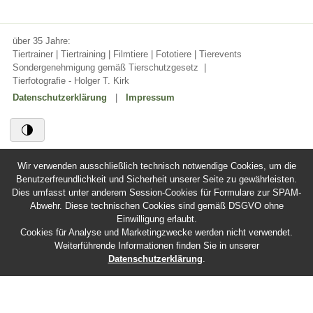
über 35 Jahre:
Tiertrainer | Tiertraining | Filmtiere | Fototiere | Tierevents
Sondergenehmigung gemäß Tierschutzgesetz
|
Tierfotografie - Holger T. Kirk
Datenschutzerklärung
|
Impressum
Wir verwenden ausschließlich technisch notwendige Cookies, um die
Benutzerfreundlichkeit und Sicherheit unserer Seite zu gewährleisten.
Dies umfasst unter anderem Session-Cookies für Formulare zur SPAM-
Abwehr. Diese technischen Cookies sind gemäß DSGVO ohne
Einwilligung erlaubt.
Cookies für Analyse und Marketingzwecke werden nicht verwendet.
Weiterführende Informationen finden Sie in unserer
Datenschutzerklärung
.