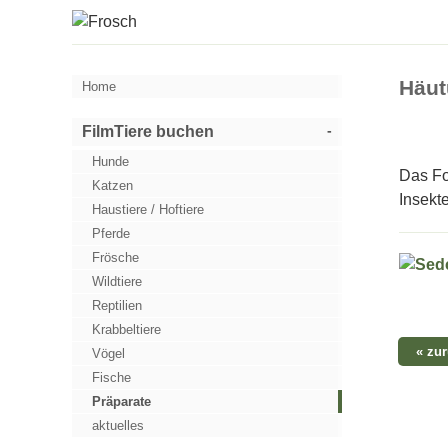
Häu
Home
FilmTiere buchen
Hunde
Das Fo
Katzen
Insekt
Haustiere / Hoftiere
Pferde
Frösche
Wildtiere
Reptilien
Krabbeltiere
« zu
Vögel
Fische
Präparate
aktuelles