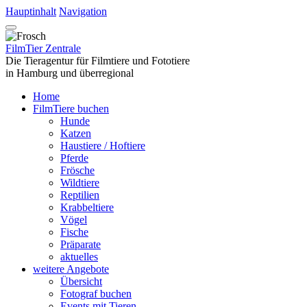
Hauptinhalt
Navigation
FilmTier Zentrale
Die Tieragentur für Filmtiere und Fototiere
in Hamburg und überregional
Home
FilmTiere buchen
Hunde
Katzen
Haustiere / Hoftiere
Pferde
Frösche
Wildtiere
Reptilien
Krabbeltiere
Vögel
Fische
Präparate
aktuelles
weitere Angebote
Übersicht
Fotograf buchen
Events mit Tieren