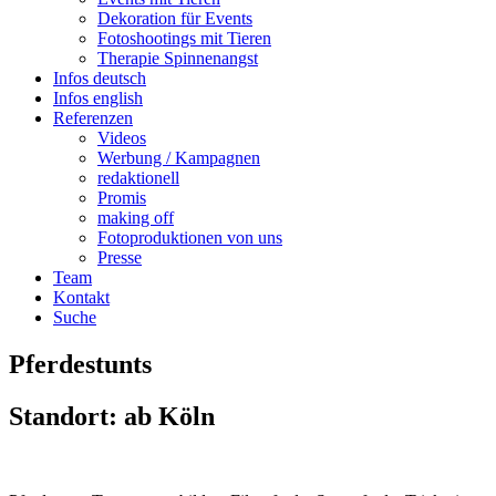
Dekoration für Events
Fotoshootings mit Tieren
Therapie Spinnenangst
Infos deutsch
Infos english
Referenzen
Videos
Werbung / Kampagnen
redaktionell
Promis
making off
Fotoproduktionen von uns
Presse
Team
Kontakt
Suche
Pferdestunts
Standort: ab Köln