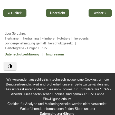
« zurück
Übersicht
weiter »
über 35 Jahre:
Tiertrainer | Tiertraining | Filmtiere | Fototiere | Tierevents
Sondergenehmigung gemäß Tierschutzgesetz
|
Tierfotografie - Holger T. Kirk
Datenschutzerklärung
|
Impressum
Wir verwenden ausschließlich technisch notwendige Cookies, um die
Benutzerfreundlichkeit und Sicherheit unserer Seite zu gewährleisten.
Dies umfasst unter anderem Session-Cookies für Formulare zur SPAM-
Abwehr. Diese technischen Cookies sind gemäß DSGVO ohne
Einwilligung erlaubt.
Cookies für Analyse und Marketingzwecke werden nicht verwendet.
Weiterführende Informationen finden Sie in unserer
Datenschutzerklärung
.