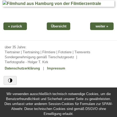
« zurück
Übersicht
weiter »
über 35 Jahre:
Tiertrainer | Tiertraining | Filmtiere | Fototiere | Tierevents
Sondergenehmigung gemäß Tierschutzgesetz
|
Tierfotografie - Holger T. Kirk
Datenschutzerklärung
|
Impressum
Wir verwenden ausschließlich technisch notwendige Cookies, um die
Benutzerfreundlichkeit und Sicherheit unserer Seite zu gewährleisten.
Dies umfasst unter anderem Session-Cookies für Formulare zur SPAM-
Abwehr. Diese technischen Cookies sind gemäß DSGVO ohne
Einwilligung erlaubt.